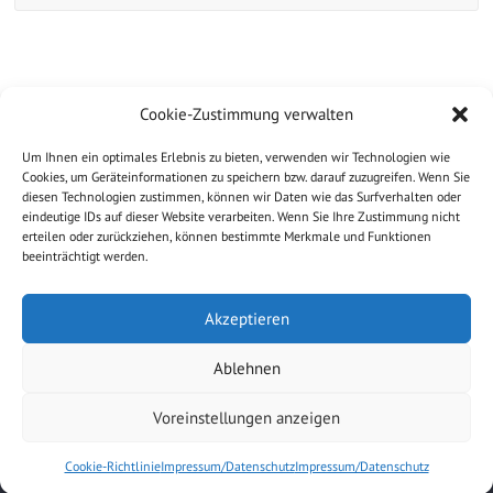
Website
Cookie-Zustimmung verwalten
Um Ihnen ein optimales Erlebnis zu bieten, verwenden wir Technologien wie
Cookies, um Geräteinformationen zu speichern bzw. darauf zuzugreifen. Wenn Sie
diesen Technologien zustimmen, können wir Daten wie das Surfverhalten oder
eindeutige IDs auf dieser Website verarbeiten. Wenn Sie Ihre Zustimmung nicht
erteilen oder zurückziehen, können bestimmte Merkmale und Funktionen
beeinträchtigt werden.
Akzeptieren
Ablehnen
Copyright © 2026
Ferienwohnung Applaus, Norderney
. All rights
reserved.
Voreinstellungen anzeigen
Theme:
Explore
von ThemeGrill Präsentiert von
WordPress
.
Cookie-Richtlinie
Impressum/Datenschutz
Impressum/Datenschutz