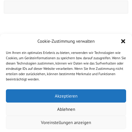
Website
Cookie-Zustimmung verwalten
Um Ihnen ein optimales Erlebnis zu bieten, verwenden wir Technologien wie
Cookies, um Geräteinformationen zu speichern bzw. darauf zuzugreifen. Wenn Sie
diesen Technologien zustimmen, können wir Daten wie das Surfverhalten oder
eindeutige IDs auf dieser Website verarbeiten. Wenn Sie Ihre Zustimmung nicht
erteilen oder zurückziehen, können bestimmte Merkmale und Funktionen
beeinträchtigt werden.
Akzeptieren
Ablehnen
Copyright © 2026
Ferienwohnung Applaus, Norderney
. All rights
reserved.
Voreinstellungen anzeigen
Theme:
Explore
von ThemeGrill Präsentiert von
WordPress
.